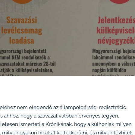
teléhez nem elegendő az állampolgárság: regisztráció,
es ahhoz, hogy a szavazat valóban érvényes legyen.
letesen ismerteti a Krónikának, hogy a külhoniak milyen
ilyen gyakori hibákat kell elkerülni, és milyen tévhitek