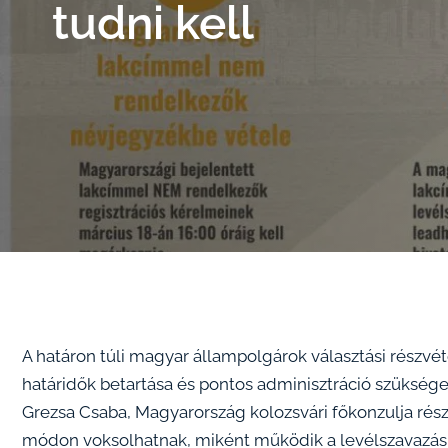
tudni kell
A határon túli magyar állampolgárok választási részvé
határidők betartása és pontos adminisztráció szükség
Grezsa Csaba, Magyarország kolozsvári főkonzulja rész
módon voksolhatnak, miként működik a levélszavazás, m