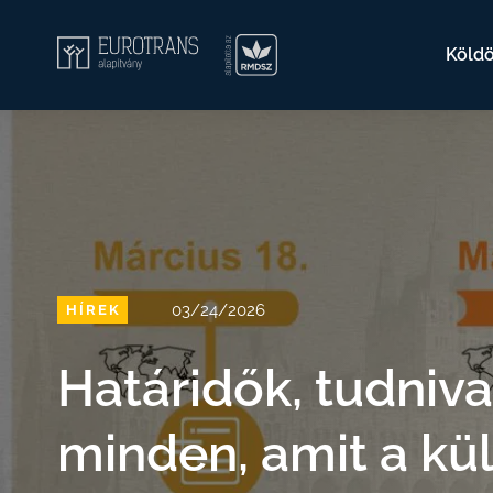
Köldö
03/24/2026
HÍREK
Határidők, tudniva
minden, amit a kü