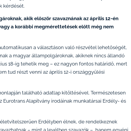
k kérdését.
ároknak, akik először szavaznának az április 12-én
 vagy a korábbi megmérettetések előtt még nem
tomatikusan a választáson való részvétel lehetőségét,
knak a magyar állampolgároknak, akiknek nincs állandó
cius 18-ig tehetik meg – ez nagyon fontos határidő, mert
m tud részt venni az április 12-i országgyűlési
onlapján található adatlap kitöltésével. Természetesen
z Eurotrans Alapítvány irodáinak munkatársai Erdély- és
életvitelszerűen Erdélyben élnek, de rendelkeznek
szavazhatnak – mint a levélben szavazók –, hanem egyéni