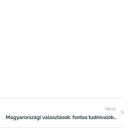
Next:
Magyarországi választások: fontos tudnivalókat osztott meg az NVI elnöke Csíkszeredában