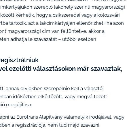
kcímkártyájukon szereplő lakóhely szerinti magyarországi
 között kérhetik, hogy a csíkszeredai vagy a kolozsvári
a tartozik, azt a lakcímkártyáján ellenőrizheti: ha azon
zont magyarországi cím van feltüntetve, akkor a
eten adhatja le szavazatát – utóbbi esetben
regisztrálniuk
vel ezelőtti választásokon már szavaztak,
tt, annak elviekben szerepelnie kell a választói
onban időközben elköltözött, vagy megváltozott
ció megújítása.
pni az Eurotrans Alapítvány valamelyik irodájával, vagy
dben a regisztrációja, nem tud majd szavazni.