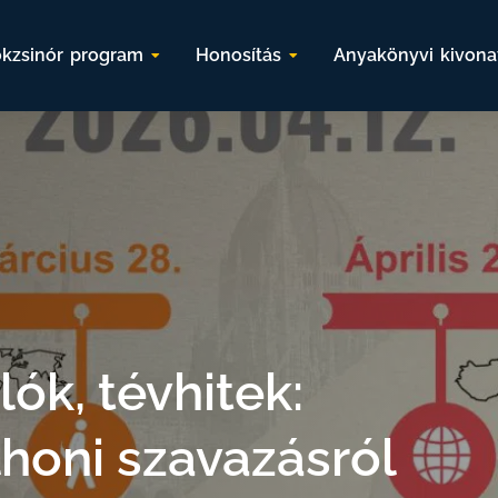
kzsinór program
Honosítás
Anyakönyvi kivona
lók, tévhitek:
lhoni szavazásról