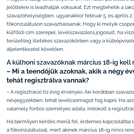
jelöltekre is leadhatják voksukat. Ezt megtehetik a la
szavazóhelyiségben, ugyanakkor február 5. és április 2.
főkonzulátuson szavazhassanak. Hogy ki melyik csoportb
külföldi cím szerepel, levélszavazásra jogosult, ha vis
területileg illetékes szavazókörben vagy a külképvisel
átjelentkezést követően.
A külhoni szavazóknak március 18-ig kell 
– Mi a teendőjük azoknak, akik a négy év
tehát regisztrálva vannak?
– A regisztráció tíz évig érvényes. Aki korábban szavazo
névjegyzékben, tehát levélcsomagot fog kapni. Ha az
valamely fontos személyes adata, indokolt a regisztrá
Ha bármilyen kérdés merül fel, érdemes kapcsolatba lé
a főkonzulátussal, mert akinek március 18-ig nincs ren