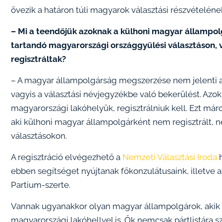
övezik a határon túli magyarok választási részvételéne
– Mi a teendőjük azoknak a külhoni magyar állampolg
tartandó magyarországi országgyűlési választáson,
regisztráltak?
– A magyar állampolgárság megszerzése nem jelenti au
vagyis a választási névjegyzékbe való bekerülést. Azo
magyarországi lakóhelyük, regisztrálniuk kell. Ezt már
aki külhoni magyar állampolgárként nem regisztrált, ne
választásokon.
A regisztráció elvégezhető a
Nemzeti Választási Iroda
h
ebben segítséget nyújtanak főkonzulátusaink, illetve a
Partium-szerte.
Vannak ugyanakkor olyan magyar állampolgárok, akik 
magyarországi lakóhellyel is. Ők nemcsak pártlistára 