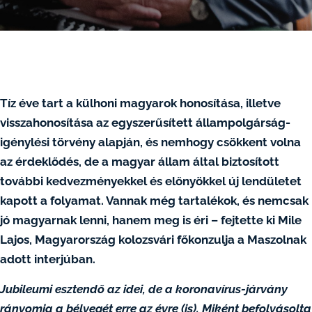
Tíz éve tart a külhoni magyarok honosítása, illetve
visszahonosítása az egyszerűsített állampolgárság-
igénylési törvény alapján, és nemhogy csökkent volna
az érdeklődés, de a magyar állam által biztosított
további kedvezményekkel és előnyökkel új lendületet
kapott a folyamat. Vannak még tartalékok, és nemcsak
jó magyarnak lenni, hanem meg is éri – fejtette ki Mile
Lajos, Magyarország kolozsvári főkonzulja a Maszolnak
adott interjúban.
Jubileumi esztendő az idei, de a koronavírus-járvány
rányomja a bélyegét erre az évre (is). Miként befolyásolta