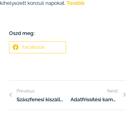
kihelyezett konzuli napokat.
Tovább
Oszd meg:
Facebook
Previous:
Next:
Szászfenesi kiszállás – Kolozs megye, 2021.03.09.
Adatfrissítési kampányba kezd az Eurotrans Alapítvány