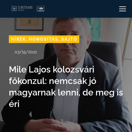
HÍREK
,
HONOSÍTÁS
,
SAJTÓ
03/15/2021
Mile Lajos kolozsvári
főkonzul: nemcsak jó
magyarnak lenni, de meg is
éri