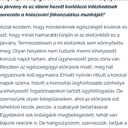
a járvány és az ellene hozott korlátozó intézkedések
sorozata a kolozsvári főkonzulátus munkáját?
Azzal kezdem, hogy mindenkinek egészséget kívánok és
azt, hogy minél hamarabb tűnjön el az életünkből ez a
járvány. Természetesen a mi életünket sem könnyítette
meg. Olyan helyekre nem tudunk menni kihelyezett
konzuli napot tartani, ahol úgynevezett piros zóna van.
Részben az egészségügyi előírások miatt, meg hát
vigyáznunk kell egymásra. Emiatt nyilván ritkult a konzuli
napok száma, holott a honosítás legfontosabb színhelye
a kihelyezett fogadónapokon tartott ügyfélfogadás. De
szervezünk olyan településeken, ahol az előírások ezt
lehetővé teszik, persze, a szabályok betartásával.
Egyébként sok kollégánk megbetegedett, tehát van
bajunk nekünk is. De hangsúlyozom, szervezzük, tartjuk a