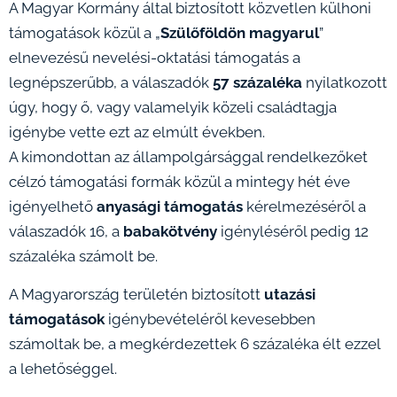
A Magyar Kormány által biztosított közvetlen külhoni
támogatások közül a „
Szülőföldön magyarul
”
elnevezésű nevelési-oktatási támogatás a
legnépszerűbb, a válaszadók
57 százaléka
nyilatkozott
úgy, hogy ő, vagy valamelyik közeli családtagja
igénybe vette ezt az elmúlt években.
A kimondottan az állampolgársággal rendelkezőket
célzó támogatási formák közül a mintegy hét éve
igényelhető
anyasági támogatás
kérelmezéséről a
válaszadók 16, a
babakötvény
igényléséről pedig 12
százaléka számolt be.
A Magyarország területén biztosított
utazási
támogatások
igénybevételéről kevesebben
számoltak be, a megkérdezettek 6 százaléka élt ezzel
a lehetőséggel.