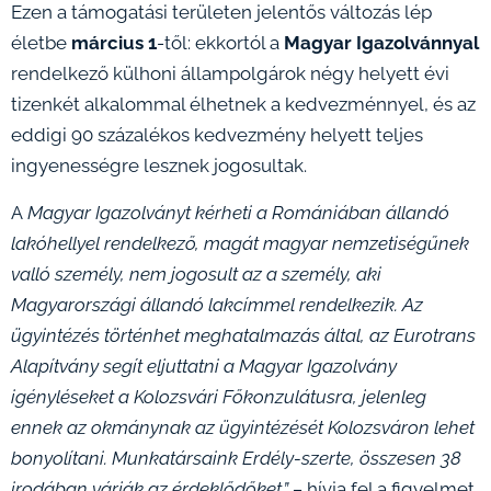
Ezen a támogatási területen jelentős változás lép
életbe
március 1
-től: ekkortól a
Magyar Igazolvánnyal
rendelkező külhoni állampolgárok négy helyett évi
tizenkét alkalommal élhetnek a kedvezménnyel, és az
eddigi 90 százalékos kedvezmény helyett teljes
ingyenességre lesznek jogosultak.
A
Magyar Igazolv
ányt
kérheti a Romániában állandó
lakóhellyel rendelkező, magát magyar nemzetiségűnek
valló személy, nem jogosult az a személy, aki
Magyarországi állandó lakcímmel rendelkezik. Az
ügyintézés történhet meghatalmazás által,
az Eurotrans
Alapítvány segít eljuttatni a Magyar Igazolvány
igényléseket a Kolozsvári Főkonzulátusra,
jelenleg
ennek az okmánynak az ügyintézését Kolozsváron lehet
bonyolítani
. Munkatársaink Erdély-szerte, összesen 38
irodában várják az érdeklődőket.” –
hívja fel a figyelmet