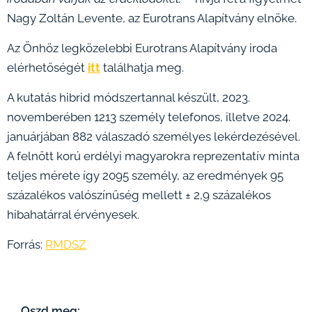
Nagy Zoltán Levente, az Eurotrans Alapítvány elnöke.
Az Önhöz legközelebbi Eurotrans Alapítvány iroda
elérhetőségét
itt
találhatja meg.
A kutatás hibrid módszertannal készült, 2023.
novemberében 1213 személy telefonos, illetve 2024.
januárjában 882 válaszadó személyes lekérdezésével.
A felnőtt korú erdélyi magyarokra reprezentatív minta
teljes mérete így 2095 személy, az eredmények 95
százalékos valószínűség mellett ± 2,9 százalékos
hibahatárral érvényesek.
Forrás:
RMDSZ
Oszd meg: