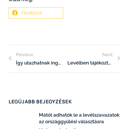
Facebook
Previous:
Next:
Így utazhatnak ingyen Magyarországon a határon túli magyarok
Levélben tájékoztatja a külhoni választókat a Nemzeti Választási Iroda
LEGÚJABB BEJEGYZÉSEK
Mától adhatók le a levélszavazatok
az országgyűlési választásra