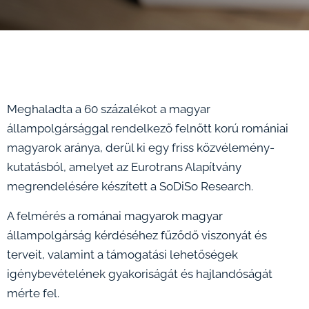
Meghaladta a 60 százalékot a magyar
állampolgársággal rendelkező felnőtt korú romániai
magyarok aránya, derül ki egy friss közvélemény-
kutatásból, amelyet az Eurotrans Alapítvány
megrendelésére készített a SoDiSo Research.
A felmérés a románai magyarok magyar
állampolgárság kérdéséhez fűződő viszonyát és
terveit, valamint a támogatási lehetőségek
igénybevételének gyakoriságát és hajlandóságát
mérte fel.