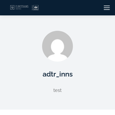
adtr_inns
test